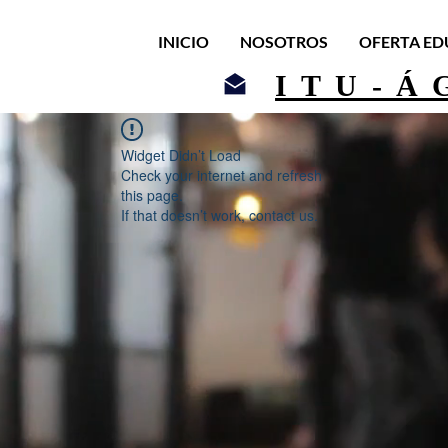
INICIO
NOSOTROS
OFERTA ED
ITU-Á
Widget Didn’t Load
Check your internet and refresh
this page.
If that doesn’t work, contact us.