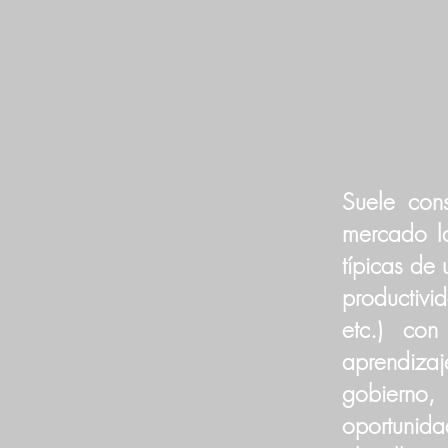
Suele cons
mercado la
típicas de
productivi
etc.) co
aprendiza
gobierno,
oportunida