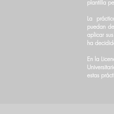
plantilla p
La prácti
puedan des
aplicar su
ha decidid
En la Licen
Universita
estas práct