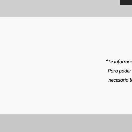
*Te informam
Para poder i
necesario t