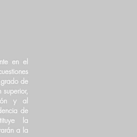
nte en el
uestiones
o grado de
 superior,
ión y al
dencia de
ituye la
arán a la