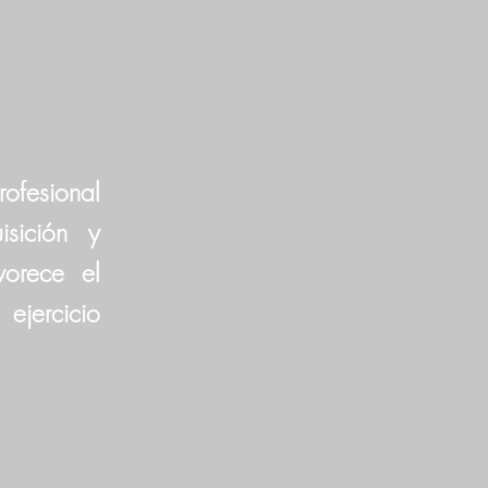
ofesional
sición y
vorece el
ejercicio