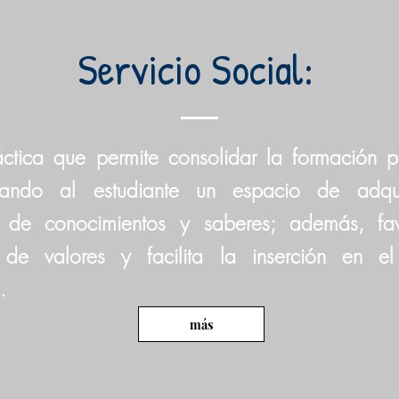
Servicio Social:
ctica que permite consolidar la formación pr
nando al estudiante un espacio de adqui
n de conocimientos y saberes; además, fa
 de valores y facilita la inserción en el 
.
más